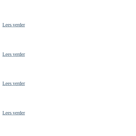
Op vakantie in Drenthe
Lees verder
Dagje uit in Volendam
Lees verder
Op vakantie in Noord-Holland
Lees verder
Bezoek het Nederlands Bakkerijmuseum in Hattem
Lees verder
Bezoek vuurtoren Westkapelle Hoog