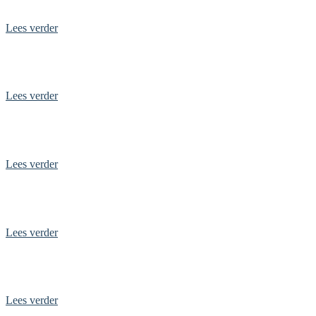
De top 5 onontdekte plekken in Nederland
Lees verder
Boeken en verhuren, je kan het met Diskoffer
Lees verder
Prachtige plaatsen in Zuid-Limburg
Lees verder
Leukste uitjes met regenachtig weer in Noord-Nederland
Lees verder
Top 10 leukste uitjes in Groningen
Lees verder