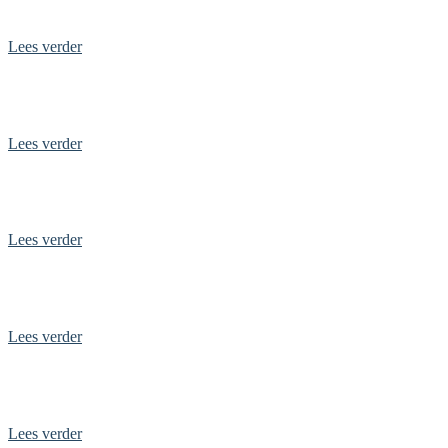
Top 10 leukste uitjes in Zeeland
Lees verder
Top 10 dagjes uit in Brabant
Lees verder
Ontdek de rijke historie van Maastricht
Lees verder
Dagje uit in Emmen
Lees verder
Dagje uit in Arnhem
Lees verder