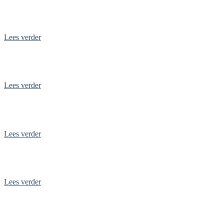
Top 10 leukste uitjes in Drenthe
Lees verder
Top 10 leukste uitjes in Noord-Holland
Lees verder
Top 10 leukste uitjes Flevoland
Lees verder
Top 10 uitjes in Overijssel
Lees verder
Top 10 leukste uitjes in Utrecht