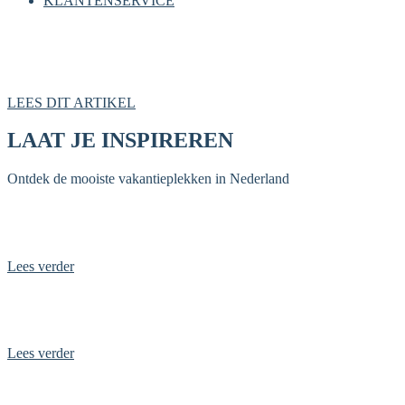
KLANTENSERVICE
De mooiste kustplaatsen van Nederland
LEES DIT ARTIKEL
LAAT JE INSPIREREN
Ontdek de mooiste vakantieplekken in Nederland
De leukste activiteiten voor jou en je hond
Lees verder
De mooiste bosgebieden: onze favorieten
Lees verder