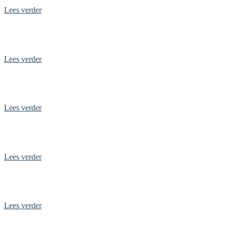
Lees verder
Dagje uit in Middelburg
Lees verder
Op vakantie in Zeeland
Lees verder
Dagje uit in Amersfoort
Lees verder
Bezoek de Domtoren
Lees verder