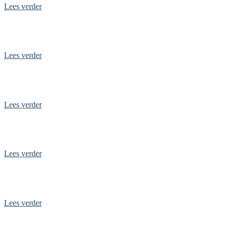
Lees verder
Top 10 leukste uitjes in Zuid-Holland
Lees verder
Top 10 leukste uitjes in Gelderland
Lees verder
Top 10 uitjes in Limburg
Lees verder
De leukste uitjes in Friesland
Lees verder