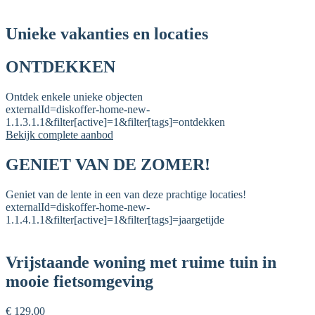
Unieke vakanties en locaties
ONTDEKKEN
Ontdek enkele unieke objecten
externalId=diskoffer-home-new-
1.1.3.1.1&filter[active]=1&filter[tags]=ontdekken
Bekijk complete aanbod
GENIET VAN DE ZOMER!
Geniet van de lente in een van deze prachtige locaties!
externalId=diskoffer-home-new-
1.1.4.1.1&filter[active]=1&filter[tags]=jaargetijde
Vrijstaande woning met ruime tuin in
mooie fietsomgeving
€ 129,00