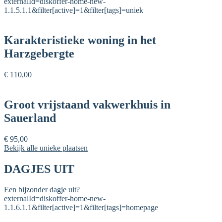
externalId=diskoffer-home-new-
1.1.5.1.1&filter[active]=1&filter[tags]=uniek
Karakteristieke woning in het
Harzgebergte
€ 110,00
Groot vrijstaand vakwerkhuis in
Sauerland
€ 95,00
Bekijk alle unieke plaatsen
DAGJES UIT
Een bijzonder dagje uit?
externalId=diskoffer-home-new-
1.1.6.1.1&filter[active]=1&filter[tags]=homepage