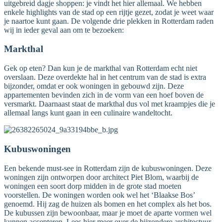
uitgebreid dagje shoppen: je vindt het hier allemaal. We hebben
enkele highlights van de stad op een rijtje gezet, zodat je weet waar
je naartoe kunt gaan. De volgende drie plekken in Rotterdam raden
wij in ieder geval aan om te bezoeken:
Markthal
Gek op eten? Dan kun je de markthal van Rotterdam echt niet
overslaan. Deze overdekte hal in het centrum van de stad is extra
bijzonder, omdat er ook woningen in gebouwd zijn. Deze
appartementen bevinden zich in de vorm van een hoef boven de
versmarkt. Daarnaast staat de markthal dus vol met kraampjes die je
allemaal langs kunt gaan in een culinaire wandeltocht.
Kubuswoningen
Een bekende must-see in Rotterdam zijn de kubuswoningen. Deze
woningen zijn ontworpen door architect Piet Blom, waarbij de
woningen een soort dorp midden in de grote stad moeten
voorstellen. De woningen worden ook wel het ‘Blaakse Bos’
genoemd. Hij zag de huizen als bomen en het complex als het bos.
De kubussen zijn bewoonbaar, maar je moet de aparte vormen wel
kunnen accepteren. Lees
hier
meer over de bijzondere architectuur