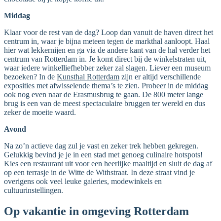
Middag
Klaar voor de rest van de dag? Loop dan vanuit de haven direct het
centrum in, waar je bijna meteen tegen de markthal aanloopt. Haal
hier wat lekkernijen en ga via de andere kant van de hal verder het
centrum van Rotterdam in. Je komt direct bij de winkelstraten uit,
waar iedere winkelliefhebber zeker zal slagen. Liever een museum
bezoeken? In de
Kunsthal Rotterdam
zijn er altijd verschillende
exposities met afwisselende thema’s te zien. Probeer in de middag
ook nog even naar de Erasmusbrug te gaan. De 800 meter lange
brug is een van de meest spectaculaire bruggen ter wereld en dus
zeker de moeite waard.
Avond
Na zo’n actieve dag zul je vast en zeker trek hebben gekregen.
Gelukkig bevind je je in een stad met genoeg culinaire hotspots!
Kies een restaurant uit voor een heerlijke maaltijd en sluit de dag af
op een terrasje in de Witte de Withstraat. In deze straat vind je
overigens ook veel leuke galeries, modewinkels en
cultuurinstellingen.
Op vakantie in omgeving Rotterdam