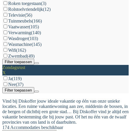
Roken toegestaan
(3)
Rolstoelvriendelijk
(12)
Televisie
(56)
Tuinmeubels
(166)
Vaatwasser
(105)
Verwarming
(140)
Wasdroger
(103)
Wasmachine
(145)
Wifi
(162)
Zwembad
(49)
Filter toepassen
Zondagsrust
X
Ja
(119)
Nee
(37)
Filter toepassen
Vind bij Diskoffer jouw ideale vakantie op één van onze unieke
locaties. Een ruime vakantiewoning aan zee, middenin de bossen, in
de bergen of dichtbij een grote stad… Bij Diskoffer vind je altijd een
vakantie bestemming die bij jouw past. Of het nu één van de twaalf
provincies van ons land is of daarbuiten.
174 Accommodaties beschikbaar