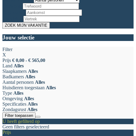
Trefwoord
Begindatum
Einddatum
Jouw selectie
Filter
X
Prijs
€ 0,00 - € 565,00
Land
Alles
Slaapkamers
Alles
Badkamers
Alles
Aantal personen
Alles
Huisdieren toegestaan
Alles
Type
Alles
Omgeving
Alles
Specificaties
Alles
Zondagsrust
Alles
Filter toepassen
U heeft gefilterd op
Geen filters geselecteerd
Prijs