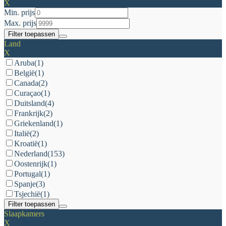
X
Min. prijs
Max. prijs
Filter toepassen
Land
X
Aruba
(1)
België
(1)
Canada
(2)
Curaçao
(1)
Duitsland
(4)
Frankrijk
(2)
Griekenland
(1)
Italië
(2)
Kroatië
(1)
Nederland
(153)
Oostenrijk
(1)
Portugal
(1)
Spanje
(3)
Tsjechië
(1)
Filter toepassen
Slaapkamers
X