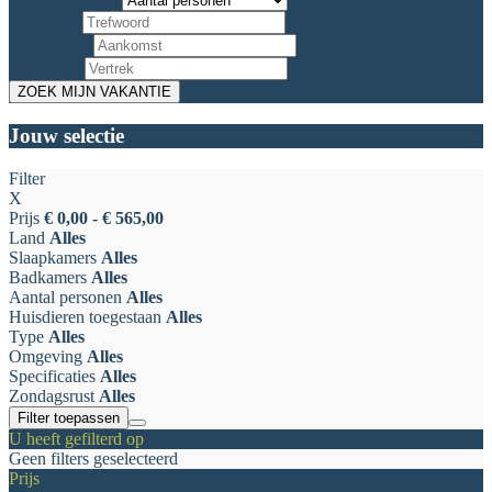
Trefwoord
Begindatum
Einddatum
Jouw selectie
Filter
X
Prijs
€ 0,00 - € 565,00
Land
Alles
Slaapkamers
Alles
Badkamers
Alles
Aantal personen
Alles
Huisdieren toegestaan
Alles
Type
Alles
Omgeving
Alles
Specificaties
Alles
Zondagsrust
Alles
Filter toepassen
U heeft gefilterd op
Geen filters geselecteerd
Prijs