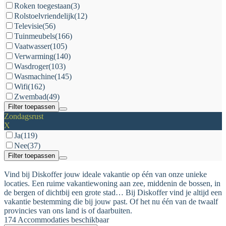
Roken toegestaan
(3)
Rolstoelvriendelijk
(12)
Televisie
(56)
Tuinmeubels
(166)
Vaatwasser
(105)
Verwarming
(140)
Wasdroger
(103)
Wasmachine
(145)
Wifi
(162)
Zwembad
(49)
Filter toepassen
Zondagsrust
X
Ja
(119)
Nee
(37)
Filter toepassen
Vind bij Diskoffer jouw ideale vakantie op één van onze unieke
locaties. Een ruime vakantiewoning aan zee, middenin de bossen, in
de bergen of dichtbij een grote stad… Bij Diskoffer vind je altijd een
vakantie bestemming die bij jouw past. Of het nu één van de twaalf
provincies van ons land is of daarbuiten.
174 Accommodaties beschikbaar