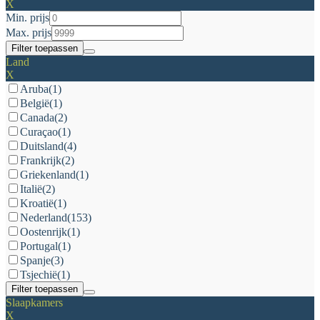
X
Min. prijs
Max. prijs
Filter toepassen
Land
X
Aruba
(1)
België
(1)
Canada
(2)
Curaçao
(1)
Duitsland
(4)
Frankrijk
(2)
Griekenland
(1)
Italië
(2)
Kroatië
(1)
Nederland
(153)
Oostenrijk
(1)
Portugal
(1)
Spanje
(3)
Tsjechië
(1)
Filter toepassen
Slaapkamers
X