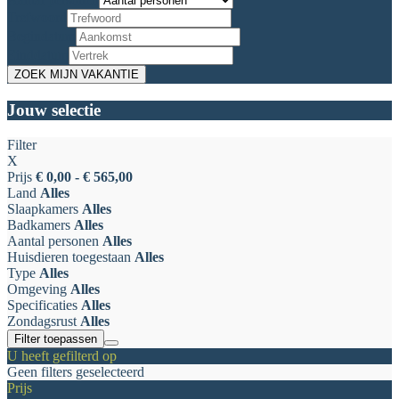
Trefwoord
Begindatum
Einddatum
Jouw selectie
Filter
X
Prijs
€ 0,00 - € 565,00
Land
Alles
Slaapkamers
Alles
Badkamers
Alles
Aantal personen
Alles
Huisdieren toegestaan
Alles
Type
Alles
Omgeving
Alles
Specificaties
Alles
Zondagsrust
Alles
Filter toepassen
U heeft gefilterd op
Geen filters geselecteerd
Prijs