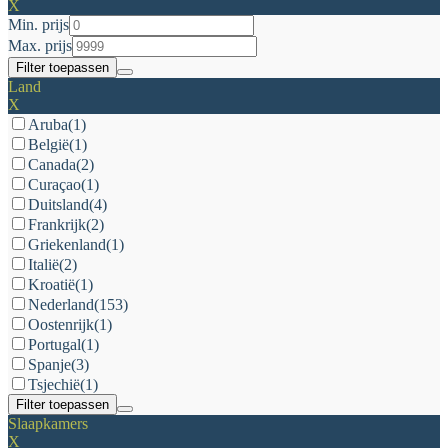
X
Min. prijs
Max. prijs
Filter toepassen
Land
X
Aruba
(1)
België
(1)
Canada
(2)
Curaçao
(1)
Duitsland
(4)
Frankrijk
(2)
Griekenland
(1)
Italië
(2)
Kroatië
(1)
Nederland
(153)
Oostenrijk
(1)
Portugal
(1)
Spanje
(3)
Tsjechië
(1)
Filter toepassen
Slaapkamers
X