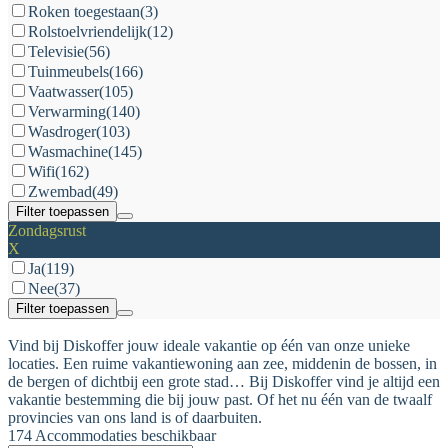
Roken toegestaan
(3)
Rolstoelvriendelijk
(12)
Televisie
(56)
Tuinmeubels
(166)
Vaatwasser
(105)
Verwarming
(140)
Wasdroger
(103)
Wasmachine
(145)
Wifi
(162)
Zwembad
(49)
Filter toepassen
Zondagsrust
X
Ja
(119)
Nee
(37)
Filter toepassen
Vind bij Diskoffer jouw ideale vakantie op één van onze unieke
locaties. Een ruime vakantiewoning aan zee, middenin de bossen, in
de bergen of dichtbij een grote stad… Bij Diskoffer vind je altijd een
vakantie bestemming die bij jouw past. Of het nu één van de twaalf
provincies van ons land is of daarbuiten.
174 Accommodaties beschikbaar