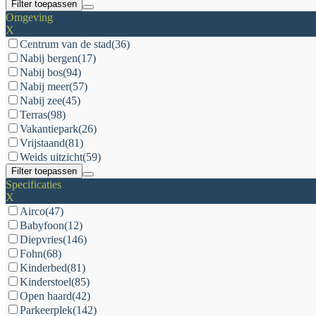
Filter toepassen
Omgeving
X
Centrum van de stad
(36)
Nabij bergen
(17)
Nabij bos
(94)
Nabij meer
(57)
Nabij zee
(45)
Terras
(98)
Vakantiepark
(26)
Vrijstaand
(81)
Weids uitzicht
(59)
Filter toepassen
Specificaties
X
Airco
(47)
Babyfoon
(12)
Diepvries
(146)
Fohn
(68)
Kinderbed
(81)
Kinderstoel
(85)
Open haard
(42)
Parkeerplek
(142)