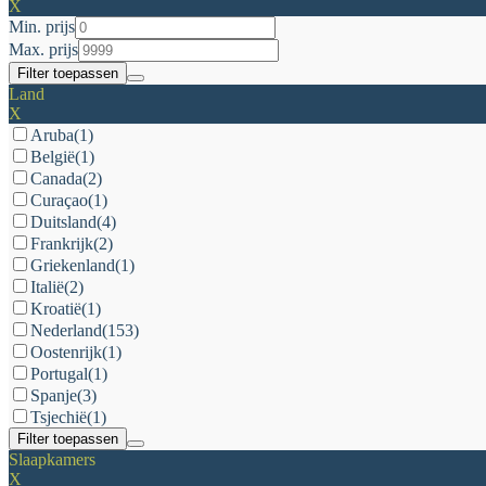
X
Min. prijs
Max. prijs
Filter toepassen
Land
X
Aruba
(1)
België
(1)
Canada
(2)
Curaçao
(1)
Duitsland
(4)
Frankrijk
(2)
Griekenland
(1)
Italië
(2)
Kroatië
(1)
Nederland
(153)
Oostenrijk
(1)
Portugal
(1)
Spanje
(3)
Tsjechië
(1)
Filter toepassen
Slaapkamers
X