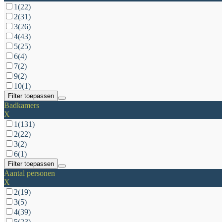
1
(22)
2
(31)
3
(26)
4
(43)
5
(25)
6
(4)
7
(2)
9
(2)
10
(1)
Filter toepassen
Badkamers
X
1
(131)
2
(22)
3
(2)
6
(1)
Filter toepassen
Aantal personen
X
2
(19)
3
(5)
4
(39)
5
(23)