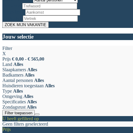
Trefwoord
Begindatum
Einddatum
Jouw selectie
Filter
X
Prijs
€ 0,00 - € 565,00
Land
Alles
Slaapkamers
Alles
Badkamers
Alles
Aantal personen
Alles
Huisdieren toegestaan
Alles
Type
Alles
Omgeving
Alles
Specificaties
Alles
Zondagsrust
Alles
Filter toepassen
U heeft gefilterd op
Geen filters geselecteerd
Prijs