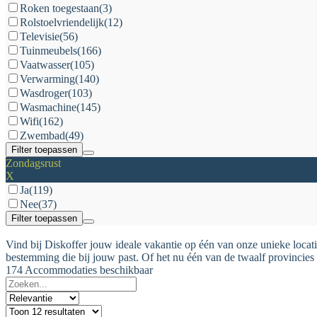
Roken toegestaan
(3)
Rolstoelvriendelijk
(12)
Televisie
(56)
Tuinmeubels
(166)
Vaatwasser
(105)
Verwarming
(140)
Wasdroger
(103)
Wasmachine
(145)
Wifi
(162)
Zwembad
(49)
Filter toepassen
Zondagsrust
X
Ja
(119)
Nee
(37)
Filter toepassen
Vind bij Diskoffer jouw ideale vakantie op één van onze unieke locati
bestemming die bij jouw past. Of het nu één van de twaalf provincies 
174 Accommodaties beschikbaar