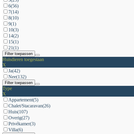
6
(56)
7
(14)
8
(10)
9
(1)
10
(3)
14
(2)
15
(1)
21
(1)
Filter toepassen
Huisdieren toegestaan
X
Ja
(42)
Nee
(132)
Filter toepassen
Type
X
Appartement
(5)
Chalet/Stacaravan
(26)
Huis
(107)
Overig
(27)
Privékamer
(3)
Villa
(6)