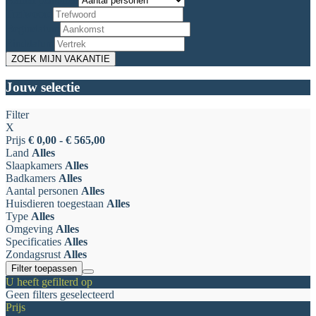
Trefwoord
Begindatum
Einddatum
Jouw selectie
Filter
X
Prijs
€ 0,00 - € 565,00
Land
Alles
Slaapkamers
Alles
Badkamers
Alles
Aantal personen
Alles
Huisdieren toegestaan
Alles
Type
Alles
Omgeving
Alles
Specificaties
Alles
Zondagsrust
Alles
Filter toepassen
U heeft gefilterd op
Geen filters geselecteerd
Prijs