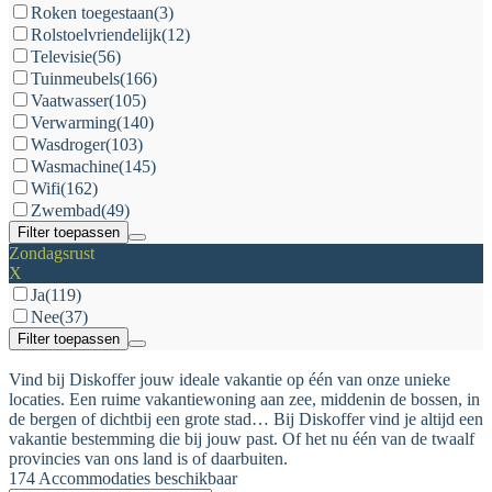
Roken toegestaan
(3)
Rolstoelvriendelijk
(12)
Televisie
(56)
Tuinmeubels
(166)
Vaatwasser
(105)
Verwarming
(140)
Wasdroger
(103)
Wasmachine
(145)
Wifi
(162)
Zwembad
(49)
Filter toepassen
Zondagsrust
X
Ja
(119)
Nee
(37)
Filter toepassen
Vind bij Diskoffer jouw ideale vakantie op één van onze unieke
locaties. Een ruime vakantiewoning aan zee, middenin de bossen, in
de bergen of dichtbij een grote stad… Bij Diskoffer vind je altijd een
vakantie bestemming die bij jouw past. Of het nu één van de twaalf
provincies van ons land is of daarbuiten.
174 Accommodaties beschikbaar