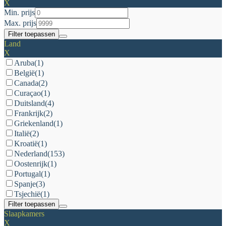
X
Min. prijs
Max. prijs
Filter toepassen
Land
X
Aruba
(1)
België
(1)
Canada
(2)
Curaçao
(1)
Duitsland
(4)
Frankrijk
(2)
Griekenland
(1)
Italië
(2)
Kroatië
(1)
Nederland
(153)
Oostenrijk
(1)
Portugal
(1)
Spanje
(3)
Tsjechië
(1)
Filter toepassen
Slaapkamers
X