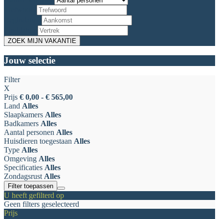
Trefwoord
Begindatum
Einddatum
Jouw selectie
Filter
X
Prijs
€ 0,00 - € 565,00
Land
Alles
Slaapkamers
Alles
Badkamers
Alles
Aantal personen
Alles
Huisdieren toegestaan
Alles
Type
Alles
Omgeving
Alles
Specificaties
Alles
Zondagsrust
Alles
Filter toepassen
U heeft gefilterd op
Geen filters geselecteerd
Prijs