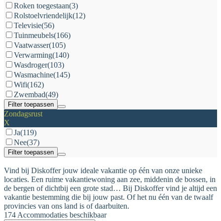
Roken toegestaan
(3)
Rolstoelvriendelijk
(12)
Televisie
(56)
Tuinmeubels
(166)
Vaatwasser
(105)
Verwarming
(140)
Wasdroger
(103)
Wasmachine
(145)
Wifi
(162)
Zwembad
(49)
Filter toepassen
Zondagsrust
X
Ja
(119)
Nee
(37)
Filter toepassen
Vind bij Diskoffer jouw ideale vakantie op één van onze unieke
locaties. Een ruime vakantiewoning aan zee, middenin de bossen, in
de bergen of dichtbij een grote stad… Bij Diskoffer vind je altijd een
vakantie bestemming die bij jouw past. Of het nu één van de twaalf
provincies van ons land is of daarbuiten.
174 Accommodaties beschikbaar