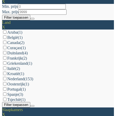
X
Min. prijs
Max. prijs
Filter toepassen
Land
X
Aruba
(1)
België
(1)
Canada
(2)
Curaçao
(1)
Duitsland
(4)
Frankrijk
(2)
Griekenland
(1)
Italië
(2)
Kroatië
(1)
Nederland
(153)
Oostenrijk
(1)
Portugal
(1)
Spanje
(3)
Tsjechië
(1)
Filter toepassen
Slaapkamers
X