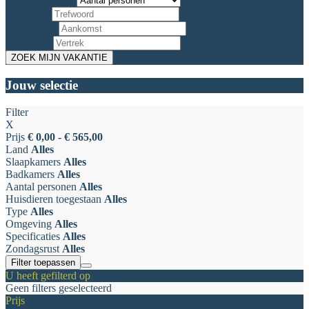
Trefwoord
Begindatum
Einddatum
Jouw selectie
Filter
X
Prijs
€ 0,00 - € 565,00
Land
Alles
Slaapkamers
Alles
Badkamers
Alles
Aantal personen
Alles
Huisdieren toegestaan
Alles
Type
Alles
Omgeving
Alles
Specificaties
Alles
Zondagsrust
Alles
Filter toepassen
U heeft gefilterd op
Geen filters geselecteerd
Prijs