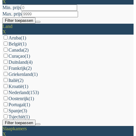
X
Min. prijs
Max. prijs
Filter toepassen
Land
X
Aruba
(1)
België
(1)
Canada
(2)
Curaçao
(1)
Duitsland
(4)
Frankrijk
(2)
Griekenland
(1)
Italië
(2)
Kroatië
(1)
Nederland
(153)
Oostenrijk
(1)
Portugal
(1)
Spanje
(3)
Tsjechië
(1)
Filter toepassen
Slaapkamers
X