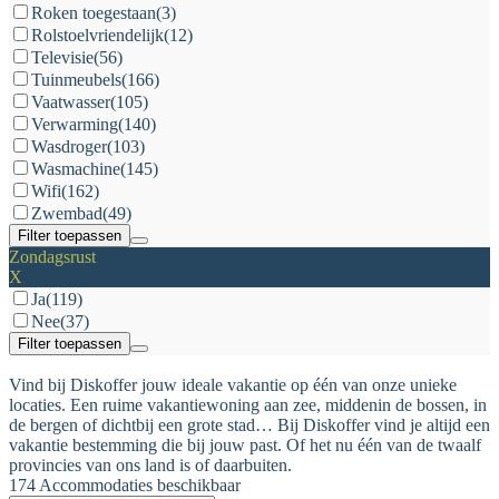
Roken toegestaan
(3)
Rolstoelvriendelijk
(12)
Televisie
(56)
Tuinmeubels
(166)
Vaatwasser
(105)
Verwarming
(140)
Wasdroger
(103)
Wasmachine
(145)
Wifi
(162)
Zwembad
(49)
Filter toepassen
Zondagsrust
X
Ja
(119)
Nee
(37)
Filter toepassen
Vind bij Diskoffer jouw ideale vakantie op één van onze unieke
locaties. Een ruime vakantiewoning aan zee, middenin de bossen, in
de bergen of dichtbij een grote stad… Bij Diskoffer vind je altijd een
vakantie bestemming die bij jouw past. Of het nu één van de twaalf
provincies van ons land is of daarbuiten.
174 Accommodaties beschikbaar