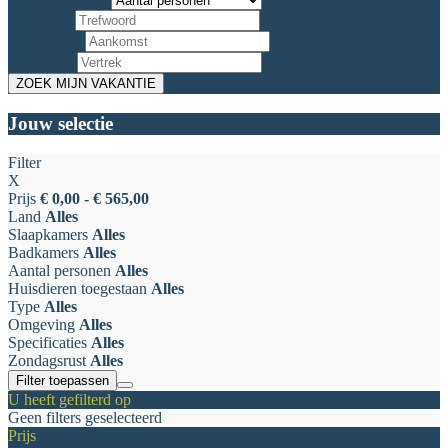
Trefwoord
Begindatum
Einddatum
Jouw selectie
Filter
X
Prijs
€ 0,00 - € 565,00
Land
Alles
Slaapkamers
Alles
Badkamers
Alles
Aantal personen
Alles
Huisdieren toegestaan
Alles
Type
Alles
Omgeving
Alles
Specificaties
Alles
Zondagsrust
Alles
Filter toepassen
U heeft gefilterd op
Geen filters geselecteerd
Prijs