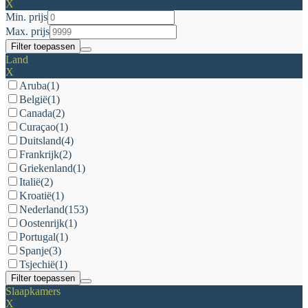
X
Min. prijs
Max. prijs
Filter toepassen
Land
X
Aruba
(1)
België
(1)
Canada
(2)
Curaçao
(1)
Duitsland
(4)
Frankrijk
(2)
Griekenland
(1)
Italië
(2)
Kroatië
(1)
Nederland
(153)
Oostenrijk
(1)
Portugal
(1)
Spanje
(3)
Tsjechië
(1)
Filter toepassen
Slaapkamers
X