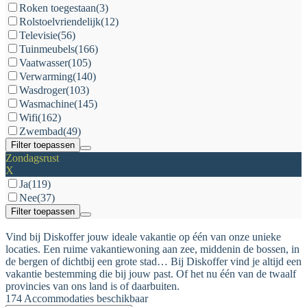
Roken toegestaan
(3)
Rolstoelvriendelijk
(12)
Televisie
(56)
Tuinmeubels
(166)
Vaatwasser
(105)
Verwarming
(140)
Wasdroger
(103)
Wasmachine
(145)
Wifi
(162)
Zwembad
(49)
Filter toepassen
Zondagsrust
X
Ja
(119)
Nee
(37)
Filter toepassen
Vind bij Diskoffer jouw ideale vakantie op één van onze unieke
locaties. Een ruime vakantiewoning aan zee, middenin de bossen, in
de bergen of dichtbij een grote stad… Bij Diskoffer vind je altijd een
vakantie bestemming die bij jouw past. Of het nu één van de twaalf
provincies van ons land is of daarbuiten.
174 Accommodaties beschikbaar