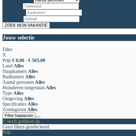
Trefwoord
Begindatum
Einddatum
Jouw selectie
Filter
X
Prijs
€ 0,00 - € 565,00
Land
Alles
Slaapkamers
Alles
Badkamers
Alles
Aantal personen
Alles
Huisdieren toegestaan
Alles
Type
Alles
Omgeving
Alles
Specificaties
Alles
Zondagsrust
Alles
Filter toepassen
U heeft gefilterd op
Geen filters geselecteerd
Prijs