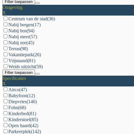
Filter toepassen
Omgeving
X
Centrum van de stad
(36)
Nabij bergen
(17)
Nabij bos
(94)
Nabij meer
(57)
Nabij zee
(45)
Terras
(98)
Vakantiepark
(26)
Vrijstaand
(81)
Weids uitzicht
(59)
Filter toepassen
Specificaties
X
Airco
(47)
Babyfoon
(12)
Diepvries
(146)
Fohn
(68)
Kinderbed
(81)
Kinderstoel
(85)
Open haard
(42)
Parkeerplek
(142)