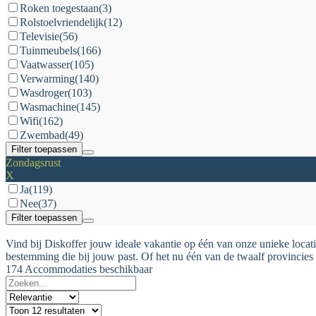
Roken toegestaan
(3)
Rolstoelvriendelijk
(12)
Televisie
(56)
Tuinmeubels
(166)
Vaatwasser
(105)
Verwarming
(140)
Wasdroger
(103)
Wasmachine
(145)
Wifi
(162)
Zwembad
(49)
Filter toepassen
Zondagsrust
X
Ja
(119)
Nee
(37)
Filter toepassen
Vind bij Diskoffer jouw ideale vakantie op één van onze unieke locati
bestemming die bij jouw past. Of het nu één van de twaalf provincies 
174 Accommodaties beschikbaar