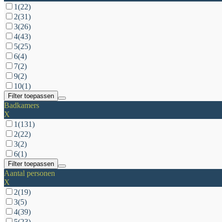
1
(22)
2
(31)
3
(26)
4
(43)
5
(25)
6
(4)
7
(2)
9
(2)
10
(1)
Filter toepassen
Badkamers
X
1
(131)
2
(22)
3
(2)
6
(1)
Filter toepassen
Aantal personen
X
2
(19)
3
(5)
4
(39)
5
(23)