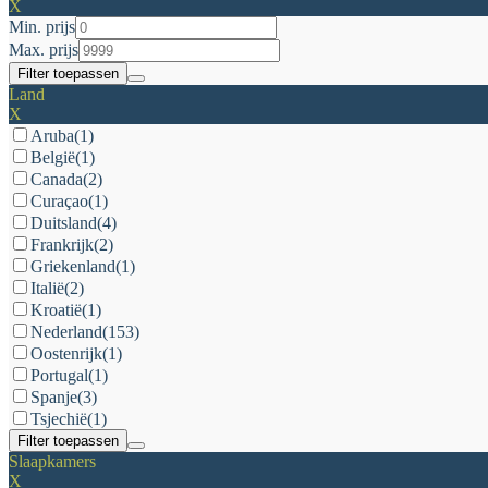
X
Min. prijs
Max. prijs
Filter toepassen
Land
X
Aruba
(1)
België
(1)
Canada
(2)
Curaçao
(1)
Duitsland
(4)
Frankrijk
(2)
Griekenland
(1)
Italië
(2)
Kroatië
(1)
Nederland
(153)
Oostenrijk
(1)
Portugal
(1)
Spanje
(3)
Tsjechië
(1)
Filter toepassen
Slaapkamers
X