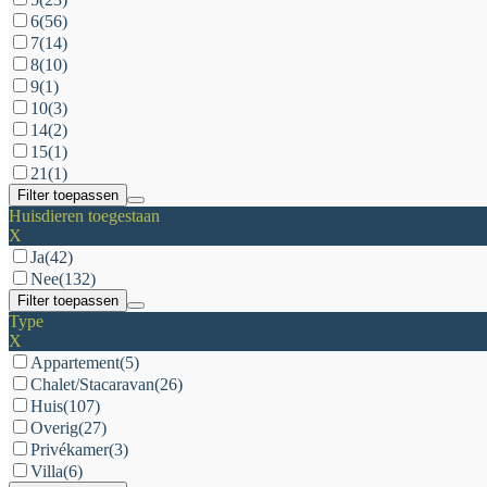
6
(56)
7
(14)
8
(10)
9
(1)
10
(3)
14
(2)
15
(1)
21
(1)
Filter toepassen
Huisdieren toegestaan
X
Ja
(42)
Nee
(132)
Filter toepassen
Type
X
Appartement
(5)
Chalet/Stacaravan
(26)
Huis
(107)
Overig
(27)
Privékamer
(3)
Villa
(6)