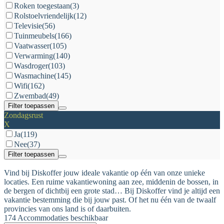
Roken toegestaan
(3)
Rolstoelvriendelijk
(12)
Televisie
(56)
Tuinmeubels
(166)
Vaatwasser
(105)
Verwarming
(140)
Wasdroger
(103)
Wasmachine
(145)
Wifi
(162)
Zwembad
(49)
Filter toepassen
Zondagsrust
X
Ja
(119)
Nee
(37)
Filter toepassen
Vind bij Diskoffer jouw ideale vakantie op één van onze unieke
locaties. Een ruime vakantiewoning aan zee, middenin de bossen, in
de bergen of dichtbij een grote stad… Bij Diskoffer vind je altijd een
vakantie bestemming die bij jouw past. Of het nu één van de twaalf
provincies van ons land is of daarbuiten.
174 Accommodaties beschikbaar