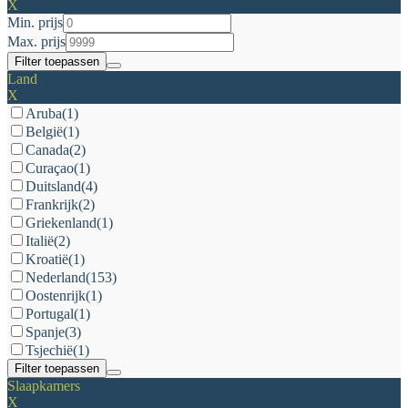
X
Min. prijs
Max. prijs
Filter toepassen
Land
X
Aruba
(1)
België
(1)
Canada
(2)
Curaçao
(1)
Duitsland
(4)
Frankrijk
(2)
Griekenland
(1)
Italië
(2)
Kroatië
(1)
Nederland
(153)
Oostenrijk
(1)
Portugal
(1)
Spanje
(3)
Tsjechië
(1)
Filter toepassen
Slaapkamers
X