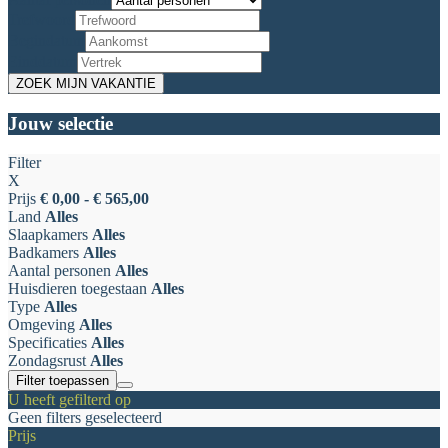
Trefwoord
Begindatum
Einddatum
Jouw selectie
Filter
X
Prijs
€ 0,00 - € 565,00
Land
Alles
Slaapkamers
Alles
Badkamers
Alles
Aantal personen
Alles
Huisdieren toegestaan
Alles
Type
Alles
Omgeving
Alles
Specificaties
Alles
Zondagsrust
Alles
Filter toepassen
U heeft gefilterd op
Geen filters geselecteerd
Prijs