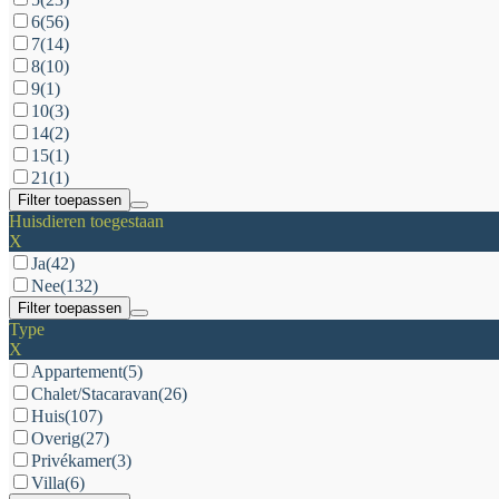
6
(56)
7
(14)
8
(10)
9
(1)
10
(3)
14
(2)
15
(1)
21
(1)
Filter toepassen
Huisdieren toegestaan
X
Ja
(42)
Nee
(132)
Filter toepassen
Type
X
Appartement
(5)
Chalet/Stacaravan
(26)
Huis
(107)
Overig
(27)
Privékamer
(3)
Villa
(6)