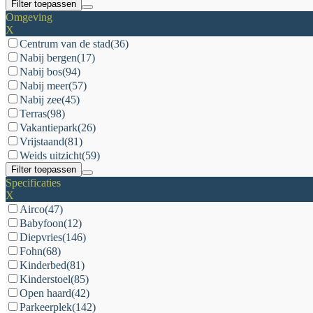
Filter toepassen
Omgeving
X
Centrum van de stad
(36)
Nabij bergen
(17)
Nabij bos
(94)
Nabij meer
(57)
Nabij zee
(45)
Terras
(98)
Vakantiepark
(26)
Vrijstaand
(81)
Weids uitzicht
(59)
Filter toepassen
Specificaties
X
Airco
(47)
Babyfoon
(12)
Diepvries
(146)
Fohn
(68)
Kinderbed
(81)
Kinderstoel
(85)
Open haard
(42)
Parkeerplek
(142)