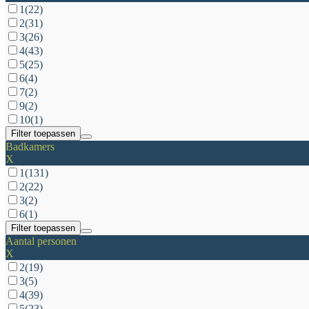
1
(22)
2
(31)
3
(26)
4
(43)
5
(25)
6
(4)
7
(2)
9
(2)
10
(1)
Filter toepassen
Badkamers
X
1
(131)
2
(22)
3
(2)
6
(1)
Filter toepassen
Aantal personen
X
2
(19)
3
(5)
4
(39)
5
(23)