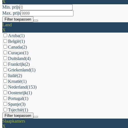
X
Min. prijs
Max. prijs
Filter toepassen
Land
X
Aruba
(1)
België
(1)
Canada
(2)
Curaçao
(1)
Duitsland
(4)
Frankrijk
(2)
Griekenland
(1)
Italië
(2)
Kroatië
(1)
Nederland
(153)
Oostenrijk
(1)
Portugal
(1)
Spanje
(3)
Tsjechië
(1)
Filter toepassen
Slaapkamers
X