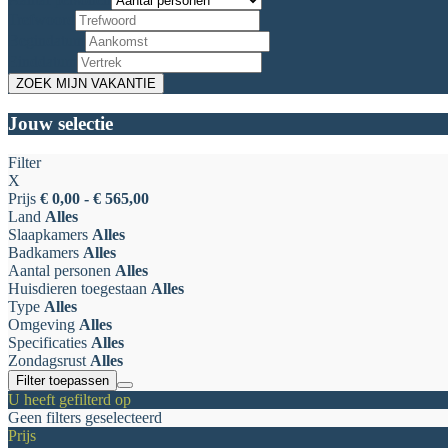
Trefwoord
Begindatum
Einddatum
Jouw selectie
Filter
X
Prijs
€ 0,00 - € 565,00
Land
Alles
Slaapkamers
Alles
Badkamers
Alles
Aantal personen
Alles
Huisdieren toegestaan
Alles
Type
Alles
Omgeving
Alles
Specificaties
Alles
Zondagsrust
Alles
Filter toepassen
U heeft gefilterd op
Geen filters geselecteerd
Prijs