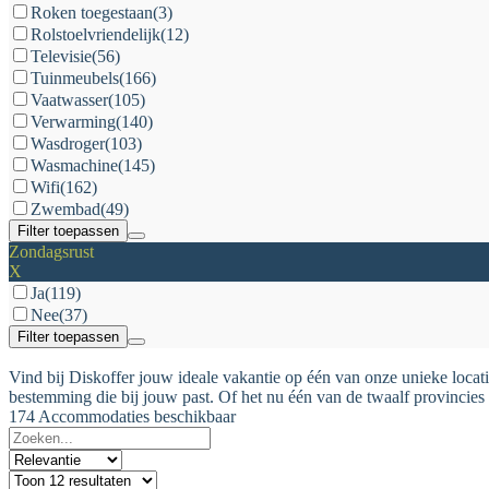
Roken toegestaan
(3)
Rolstoelvriendelijk
(12)
Televisie
(56)
Tuinmeubels
(166)
Vaatwasser
(105)
Verwarming
(140)
Wasdroger
(103)
Wasmachine
(145)
Wifi
(162)
Zwembad
(49)
Filter toepassen
Zondagsrust
X
Ja
(119)
Nee
(37)
Filter toepassen
Vind bij Diskoffer jouw ideale vakantie op één van onze unieke locati
bestemming die bij jouw past. Of het nu één van de twaalf provincies 
174 Accommodaties beschikbaar