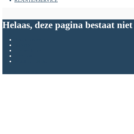
KLANTENSERVICE
Helaas, deze pagina bestaat niet
Bekijk ons aanbod
Inspiratie
Hoe werkt het
Over ons
Wordt verhuurder
Naar de Homepage