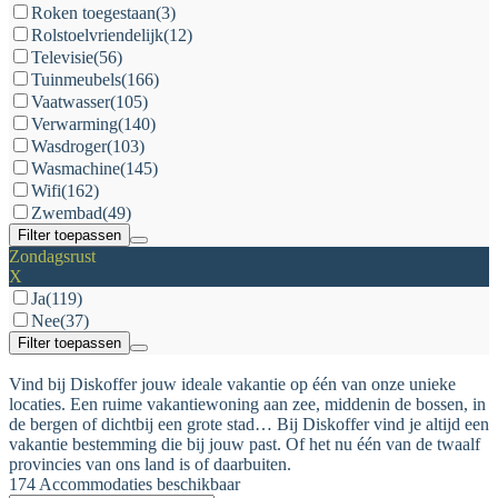
Roken toegestaan
(3)
Rolstoelvriendelijk
(12)
Televisie
(56)
Tuinmeubels
(166)
Vaatwasser
(105)
Verwarming
(140)
Wasdroger
(103)
Wasmachine
(145)
Wifi
(162)
Zwembad
(49)
Filter toepassen
Zondagsrust
X
Ja
(119)
Nee
(37)
Filter toepassen
Vind bij Diskoffer jouw ideale vakantie op één van onze unieke
locaties. Een ruime vakantiewoning aan zee, middenin de bossen, in
de bergen of dichtbij een grote stad… Bij Diskoffer vind je altijd een
vakantie bestemming die bij jouw past. Of het nu één van de twaalf
provincies van ons land is of daarbuiten.
174 Accommodaties beschikbaar