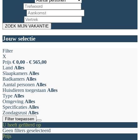
Trefwoord
Begindatum
Einddatum
Jouw selectie
Filter
X
Prijs
€ 0,00 - € 565,00
Land
Alles
Slaapkamers
Alles
Badkamers
Alles
Aantal personen
Alles
Huisdieren toegestaan
Alles
Type
Alles
Omgeving
Alles
Specificaties
Alles
Zondagsrust
Alles
Filter toepassen
U heeft gefilterd op
Geen filters geselecteerd
Prijs