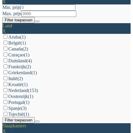
X
Min. prijs
Max. prijs
Filter toepassen
Land
X
Aruba
(1)
België
(1)
Canada
(2)
Curaçao
(1)
Duitsland
(4)
Frankrijk
(2)
Griekenland
(1)
Italië
(2)
Kroatië
(1)
Nederland
(153)
Oostenrijk
(1)
Portugal
(1)
Spanje
(3)
Tsjechië
(1)
Filter toepassen
Slaapkamers
X