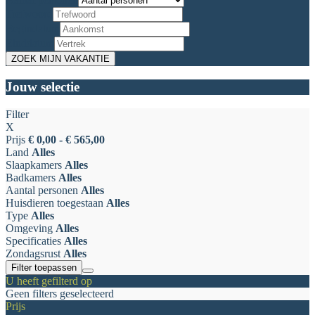
Trefwoord
Begindatum
Einddatum
Jouw selectie
Filter
X
Prijs
€ 0,00 - € 565,00
Land
Alles
Slaapkamers
Alles
Badkamers
Alles
Aantal personen
Alles
Huisdieren toegestaan
Alles
Type
Alles
Omgeving
Alles
Specificaties
Alles
Zondagsrust
Alles
Filter toepassen
U heeft gefilterd op
Geen filters geselecteerd
Prijs