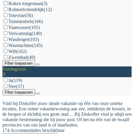
Roken toegestaan
(3)
Rolstoelvriendelijk
(12)
Televisie
(56)
Tuinmeubels
(166)
Vaatwasser
(105)
Verwarming
(140)
Wasdroger
(103)
Wasmachine
(145)
Wifi
(162)
Zwembad
(49)
Filter toepassen
Zondagsrust
X
Ja
(119)
Nee
(37)
Filter toepassen
Vind bij Diskoffer jouw ideale vakantie op één van onze unieke
locaties. Een ruime vakantiewoning aan zee, middenin de bossen, in
de bergen of dichtbij een grote stad… Bij Diskoffer vind je altijd een
vakantie bestemming die bij jouw past. Of het nu één van de twaalf
provincies van ons land is of daarbuiten.
174 Accommodaties beschikbaar