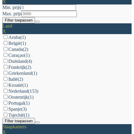
X
Min. prijs
Max. prijs
Filter toepassen
Land
X
Aruba
(1)
België
(1)
Canada
(2)
Curaçao
(1)
Duitsland
(4)
Frankrijk
(2)
Griekenland
(1)
Italië
(2)
Kroatië
(1)
Nederland
(153)
Oostenrijk
(1)
Portugal
(1)
Spanje
(3)
Tsjechië
(1)
Filter toepassen
Slaapkamers
X