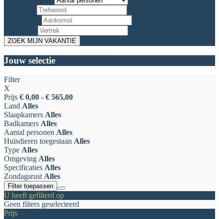
Trefwoord
Begindatum
Einddatum
Jouw selectie
Filter
X
Prijs
€ 0,00 - € 565,00
Land
Alles
Slaapkamers
Alles
Badkamers
Alles
Aantal personen
Alles
Huisdieren toegestaan
Alles
Type
Alles
Omgeving
Alles
Specificaties
Alles
Zondagsrust
Alles
Filter toepassen
U heeft gefilterd op
Geen filters geselecteerd
Prijs