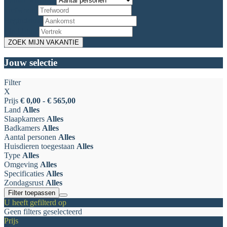
Trefwoord
Begindatum
Einddatum
Jouw selectie
Filter
X
Prijs
€ 0,00 - € 565,00
Land
Alles
Slaapkamers
Alles
Badkamers
Alles
Aantal personen
Alles
Huisdieren toegestaan
Alles
Type
Alles
Omgeving
Alles
Specificaties
Alles
Zondagsrust
Alles
Filter toepassen
U heeft gefilterd op
Geen filters geselecteerd
Prijs