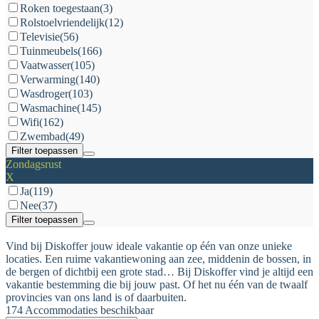
Roken toegestaan
(3)
Rolstoelvriendelijk
(12)
Televisie
(56)
Tuinmeubels
(166)
Vaatwasser
(105)
Verwarming
(140)
Wasdroger
(103)
Wasmachine
(145)
Wifi
(162)
Zwembad
(49)
Filter toepassen
Zondagsrust
X
Ja
(119)
Nee
(37)
Filter toepassen
Vind bij Diskoffer jouw ideale vakantie op één van onze unieke
locaties. Een ruime vakantiewoning aan zee, middenin de bossen, in
de bergen of dichtbij een grote stad… Bij Diskoffer vind je altijd een
vakantie bestemming die bij jouw past. Of het nu één van de twaalf
provincies van ons land is of daarbuiten.
174 Accommodaties beschikbaar