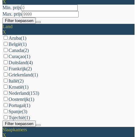
X
Min. prijs
Max. prijs
Filter toepassen
Land
X
Aruba
(1)
België
(1)
Canada
(2)
Curaçao
(1)
Duitsland
(4)
Frankrijk
(2)
Griekenland
(1)
Italië
(2)
Kroatië
(1)
Nederland
(153)
Oostenrijk
(1)
Portugal
(1)
Spanje
(3)
Tsjechië
(1)
Filter toepassen
Slaapkamers
X