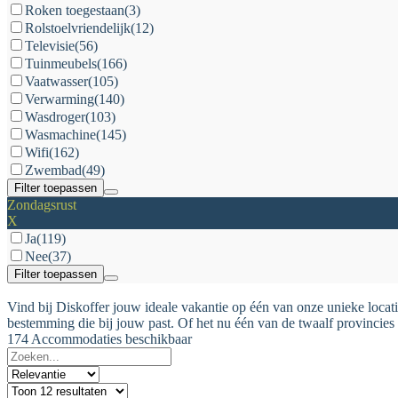
Roken toegestaan
(3)
Rolstoelvriendelijk
(12)
Televisie
(56)
Tuinmeubels
(166)
Vaatwasser
(105)
Verwarming
(140)
Wasdroger
(103)
Wasmachine
(145)
Wifi
(162)
Zwembad
(49)
Filter toepassen
Zondagsrust
X
Ja
(119)
Nee
(37)
Filter toepassen
Vind bij Diskoffer jouw ideale vakantie op één van onze unieke locati
bestemming die bij jouw past. Of het nu één van de twaalf provincies 
174 Accommodaties beschikbaar