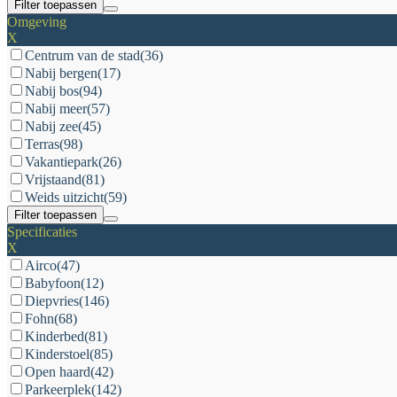
Filter toepassen
Omgeving
X
Centrum van de stad
(36)
Nabij bergen
(17)
Nabij bos
(94)
Nabij meer
(57)
Nabij zee
(45)
Terras
(98)
Vakantiepark
(26)
Vrijstaand
(81)
Weids uitzicht
(59)
Filter toepassen
Specificaties
X
Airco
(47)
Babyfoon
(12)
Diepvries
(146)
Fohn
(68)
Kinderbed
(81)
Kinderstoel
(85)
Open haard
(42)
Parkeerplek
(142)