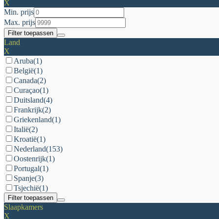
X
Min. prijs
Max. prijs
Filter toepassen
Land
X
Aruba
(1)
België
(1)
Canada
(2)
Curaçao
(1)
Duitsland
(4)
Frankrijk
(2)
Griekenland
(1)
Italië
(2)
Kroatië
(1)
Nederland
(153)
Oostenrijk
(1)
Portugal
(1)
Spanje
(3)
Tsjechië
(1)
Filter toepassen
Slaapkamers
X