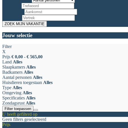
Trefwoord
Begindatum
Einddatum
Jouw selectie
Filter
X
Prijs
€ 0,00 - € 565,00
Land
Alles
Slaapkamers
Alles
Badkamers
Alles
Aantal personen
Alles
Huisdieren toegestaan
Alles
Type
Alles
Omgeving
Alles
Specificaties
Alles
Zondagsrust
Alles
Filter toepassen
U heeft gefilterd op
Geen filters geselecteerd
Prijs