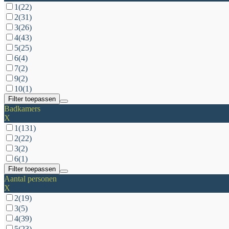
1
(22)
2
(31)
3
(26)
4
(43)
5
(25)
6
(4)
7
(2)
9
(2)
10
(1)
Filter toepassen
Badkamers
X
1
(131)
2
(22)
3
(2)
6
(1)
Filter toepassen
Aantal personen
X
2
(19)
3
(5)
4
(39)
5
(23)