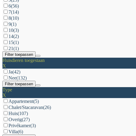
6
(56)
7
(14)
8
(10)
9
(1)
10
(3)
14
(2)
15
(1)
21
(1)
Filter toepassen
Huisdieren toegestaan
X
Ja
(42)
Nee
(132)
Filter toepassen
Type
X
Appartement
(5)
Chalet/Stacaravan
(26)
Huis
(107)
Overig
(27)
Privékamer
(3)
Villa
(6)